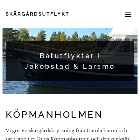
SKÄRGÅRDSUTFLYKT
Båtutflykter i
Jakobstad & Larsmo
KÖPMANHOLMEN
Vi gör en skärgårdskryssning från Gamla hamn och
tar i land i ca 1h på Köpmanholmen och dricker kaffe,