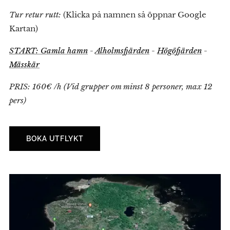
Tur retur rutt:
(Klicka på namnen så öppnar Google
Kartan)
START: Gamla hamn
-
Alholmsfjärden
-
Högöfjärden
-
Mässkär
PRIS: 160€ /h (Vid grupper om minst 8 personer, max 12
pers)
BOKA UTFLYKT