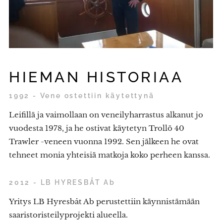
HIEMAN HISTORIAA
1992 - Vene ostettiin käytettynä
Leifillä ja vaimollaan on veneilyharrastus alkanut jo
vuodesta 1978, ja he ostivat käytetyn Trollö 40
Trawler -veneen vuonna 1992. Sen jälkeen he ovat
tehneet monia yhteisiä matkoja koko perheen kanssa.
2012 - LB HYRESBÅT Ab
Yritys LB Hyresbåt Ab perustettiin käynnistämään
saaristoristeilyprojekti alueella.